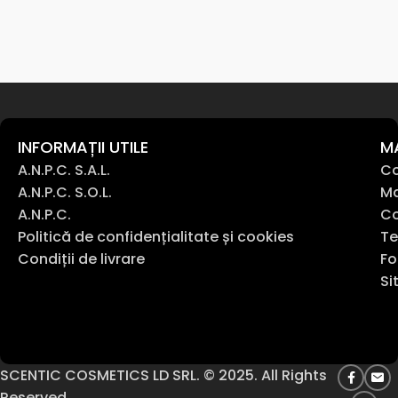
INFORMAȚII UTILE
M
A.N.P.C. S.A.L.
Co
A.N.P.C. S.O.L.
Ma
A.N.P.C.
Co
Politică de confidențialitate și cookies
Te
Condiții de livrare
Fo
Si
SCENTIC COSMETICS LD SRL. © 2025. All Rights
Reserved