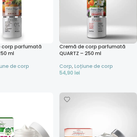
 corp parfumată
Cremă de corp parfumată
250 ml
QUARTZ – 250 ml
iune de corp
Corp
,
Loțiune de corp
54,90
lei
 Coș
Adaugă În Coș