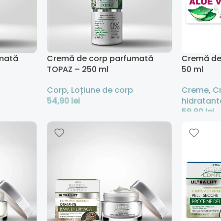
mată
Cremă de corp parfumată
Cremă de 
TOPAZ – 250 ml
50 ml
Corp
,
Loțiune de corp
Creme
,
C
54,90
lei
hidratant
59,90
lei
Adaugă În Coș
Adaugă În