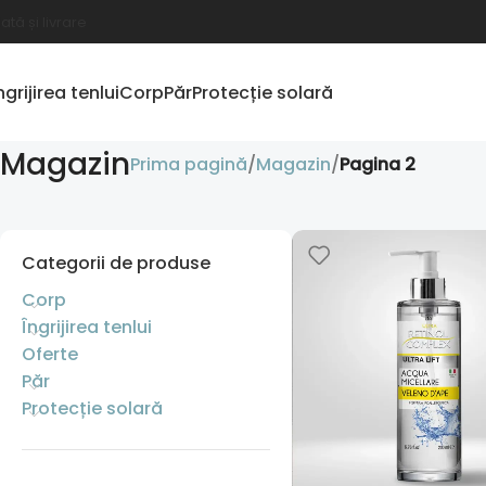
lată și livrare
ngrijirea tenlui
Corp
Păr
Protecție solară
Magazin
Prima pagină
Magazin
Pagina 2
Categorii de produse
Corp
Îngrijirea tenlui
Oferte
Păr
Protecție solară