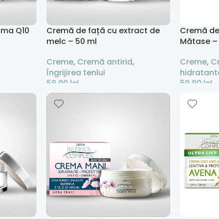
ima Q10
Cremă de față cu extract de
Cremă de 
melc – 50 ml
Mătase –
,
Creme
,
Cremă antirid
,
Creme
,
C
Îngrijirea tenlui
hidratant
59,90
lei
59,90
lei
Adaugă În Coș
Adaugă În