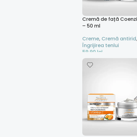
Cremă de față Coenz
– 50 ml
Creme
,
Cremă antirid
Îngrijirea tenlui
59,90
lei
Adaugă În Coș