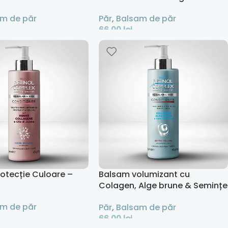
regenerator - 500 ml
m de păr
Păr
,
Balsam de păr
66,00
lei
 Coș
Adaugă În Coș
otecție Culoare –
Balsam volumizant cu
Colagen, Alge brune & Semințe
de quinoa – 500 ml
m de păr
Păr
,
Balsam de păr
66,00
lei