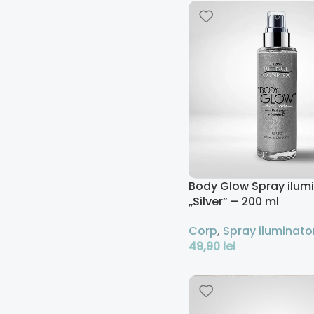
Adaugă În Coș
Body Glow Spray ilum
„Silver” – 200 ml
Corp
,
Spray iluminato
49,90
lei
Adaugă În Coș