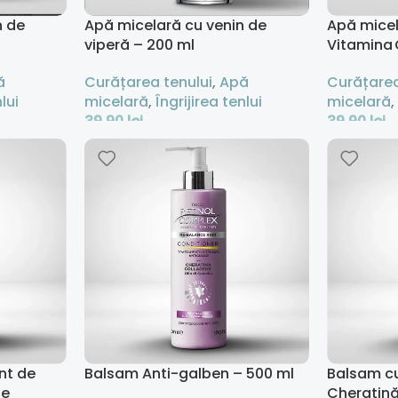
n de
Apă micelară cu venin de
Apă micel
viperă – 200 ml
Vitamina 
ă
Curățarea tenului
,
Apă
Curățarea
lui
micelară
,
Îngrijirea tenlui
micelară
39,90
lei
39,90
lei
Adaugă În Coș
Adaugă În
nt de
Balsam Anti-galben – 500 ml
Balsam cu
de
Cheratină