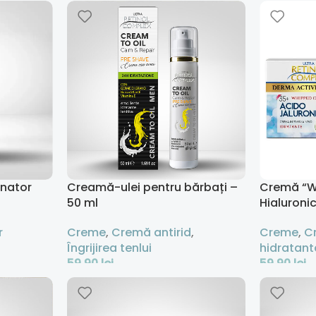
Adaugă În Coș
Adaugă În
inator
Creamă-ulei pentru bărbați –
Cremă “W
50 ml
Hialuroni
r
Creme
,
Cremă antirid
,
Creme
,
C
Îngrijirea tenlui
hidratant
59,90
lei
59,90
lei
Adaugă În Coș
Adaugă În