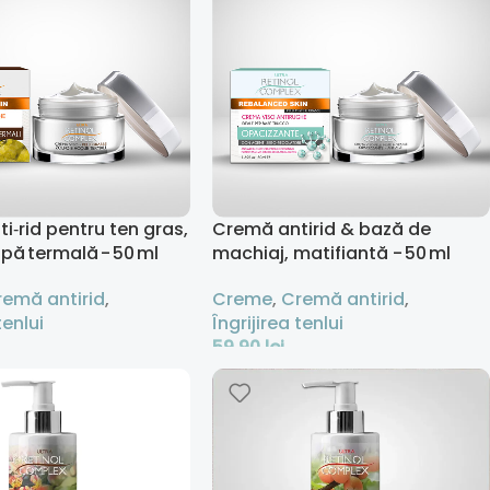
i‑rid pentru ten gras,
Cremă antirid & bază de
apă termală - 50 ml
machiaj, matifiantă - 50 ml
remă antirid
,
Creme
,
Cremă antirid
,
tenlui
Îngrijirea tenlui
59,90
lei
 Coș
Adaugă În Coș