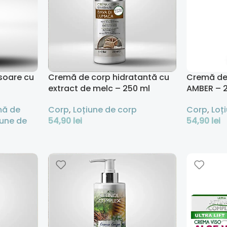
soare cu
Cremă de corp hidratantă cu
Cremă de
extract de melc – 250 ml
AMBER – 
ă de
Corp
,
Loțiune de corp
Corp
,
Loț
iune de
54,90
lei
54,90
lei
Adaugă În Coș
Adaugă În