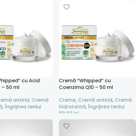
 Coș
Adaugă În Coș
hipped” cu Acid
Cremă “Whipped” cu
c – 50 ml
Coenzima Q10 – 50 ml
remă antirid
,
Cremă
Creme
,
Cremă antirid
,
Cremă
ă
,
Îngrijirea tenlui
hidratantă
,
Îngrijirea tenlui
59,90
lei
 Coș
Adaugă În Coș