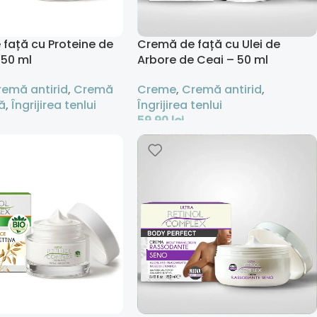
față cu Proteine de
Cremă de față cu Ulei de
 50 ml
Arbore de Ceai – 50 ml
remă antirid
,
Cremă
Creme
,
Cremă antirid
,
ă
,
Îngrijirea tenlui
Îngrijirea tenlui
59,90
lei
 Coș
Adaugă În Coș