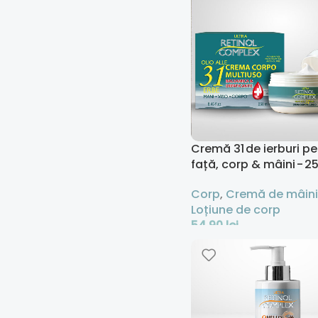
Cremă 31 de ierburi pe
față, corp & mâini - 2
Corp
,
Cremă de mâini
Loțiune de corp
54,90
lei
Adaugă În Coș