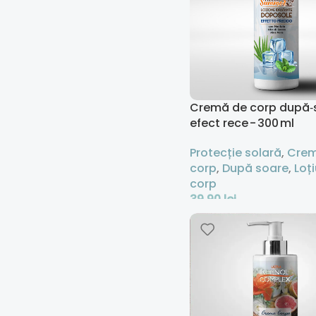
Cremă de corp după‑
efect rece - 300 ml
Protecție solară
,
Crem
corp
,
După soare
,
Loț
corp
39,90
lei
Adaugă În Coș