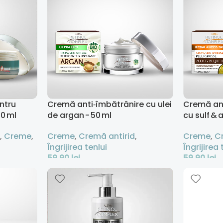
ntru
Cremă anti‑îmbătrânire cu ulei
Cremă ant
50 ml
de argan - 50 ml
cu sulf & 
,
Creme
,
Creme
,
Cremă antirid
,
Creme
,
C
Îngrijirea tenlui
Îngrijirea 
59,90
lei
59,90
lei
Adaugă În Coș
Adaugă În