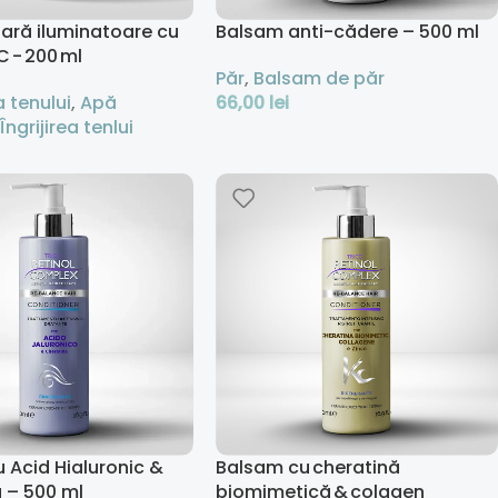
ară iluminatoare cu
Balsam anti-cădere – 500 ml
C - 200 ml
Păr
,
Balsam de păr
 tenului
,
Apă
66,00
lei
,
Îngrijirea tenlui
Adaugă În Coș
 Coș
 Acid Hialuronic &
Balsam cu cheratină
 – 500 ml
biomimetică & colagen