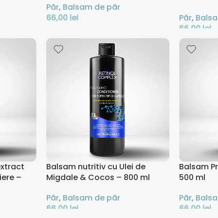
Păr
,
Balsam de păr
l
66,00
lei
Păr
,
Balsa
66,00
lei
Adaugă În Coș
Adaugă În
xtract
Balsam nutritiv cu Ulei de
Balsam Pr
iere –
Migdale & Cocos – 800 ml
500 ml
Păr
,
Balsam de păr
Păr
,
Balsa
66,00
lei
66,00
lei