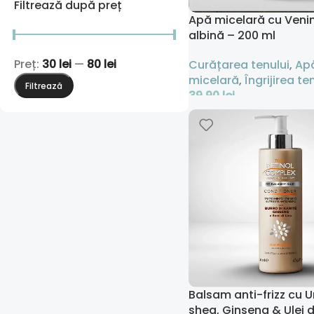
Filtrează după preț
Apă micelară cu Veni
albină – 200 ml
Preț:
30 lei
—
80 lei
Curățarea tenului
,
Ap
micelară
,
Îngrijirea ten
Filtrează
39,90
lei
Adaugă În Coș
Balsam anti-frizz cu U
shea, Ginseng & Ulei 