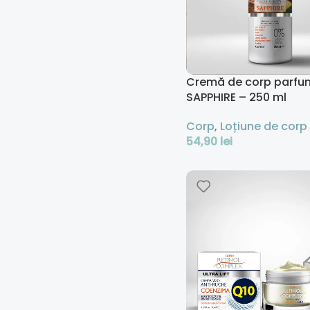
Cremă de corp parfu
SAPPHIRE – 250 ml
Corp
,
Loțiune de corp
54,90
lei
Adaugă În Coș