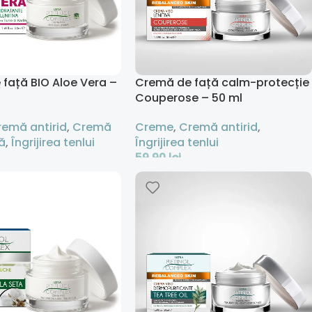
față BIO Aloe Vera –
Cremă de față calm-protecție
Couperose – 50 ml
remă antirid
,
Cremă
Creme
,
Cremă antirid
,
ă
,
Îngrijirea tenlui
Îngrijirea tenlui
59,90
lei
 Coș
Adaugă În Coș