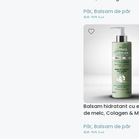
semințe de in – 500 m
Păr
,
Balsam de păr
66,00
lei
Adaugă În Coș
Balsam hidratant cu e
de melc, Colagen & M
500 ml
Păr
,
Balsam de păr
66,00
lei