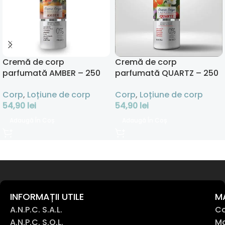
Cremă de corp
Cremă de corp
parfumată AMBER – 250
parfumată QUARTZ – 250
ml
ml
Corp
,
Loțiune de corp
Corp
,
Loțiune de corp
54,90
lei
54,90
lei
Adaugă În Coș
Adaugă În Coș
INFORMAȚII UTILE
M
A.N.P.C. S.A.L.
Co
A.N.P.C. S.O.L.
Ma