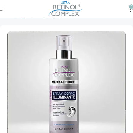
0
Prima pagină
Corp
Spray iluminator