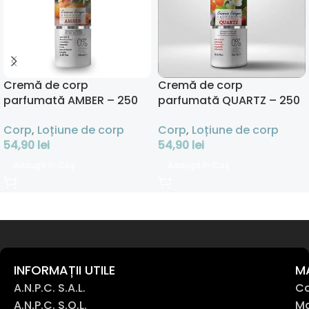
Cremă de corp
Cremă de corp
parfumată AMBER – 250
parfumată QUARTZ – 250
ml
ml
Corp
,
Loțiune de corp
Corp
,
Loțiune de corp
54,90
lei
54,90
lei
Adaugă În Coș
Adaugă În Coș
INFORMAȚII UTILE
M
A.N.P.C. S.A.L.
Co
A.N.P.C. S.O.L.
Ma