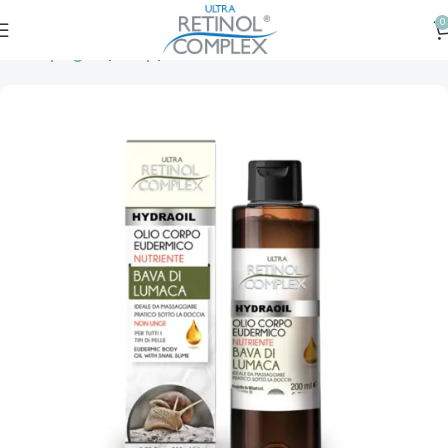
0
Prima pagină
Corp
Uleiuri