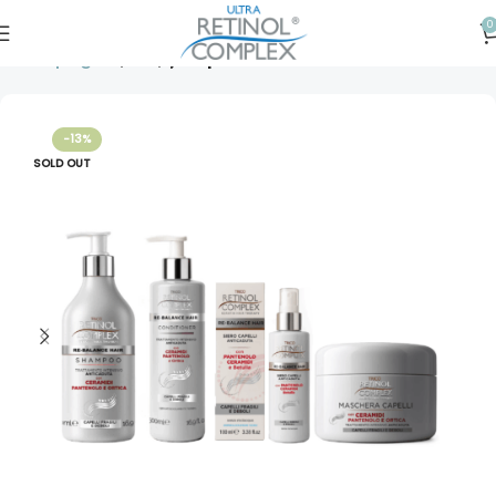
0
Prima pagină
Păr
Șampon
-13%
SOLD OUT