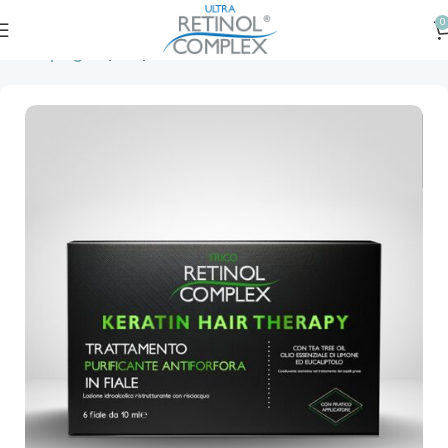
0
Prima pagină
Păr
Seruri & Tratamente