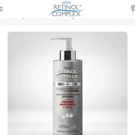
0
Prima pagină
Păr
Balsam de păr