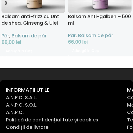
Balsam anti-frizz cu Unt
Balsam Anti-galben – 500
de shea, Ginseng & Ulei
ml
de semințe de in – 500 ml
Păr
,
Balsam de păr
Păr
,
Balsam de păr
66,00
lei
66,00
lei
Adaugă În Coș
Adaugă În Coș
INFORMAȚII UTILE
M
A.N.P.C. S.A.L.
Co
A.N.P.C. S.O.L.
Ma
A.N.P.C.
Co
Politică de confidențialitate și cookies
Te
Condiții de livrare
Fo