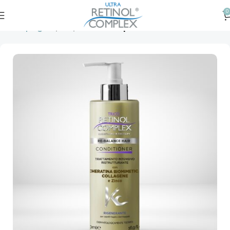
0
Prima pagină
Păr
Balsam de păr