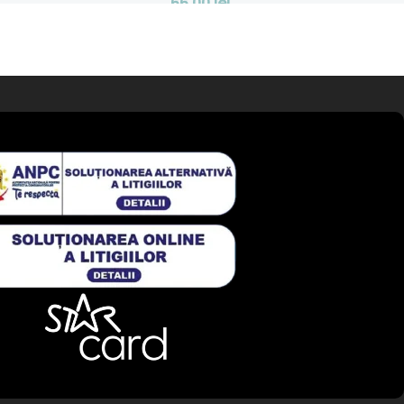
66,00
lei
 Coș
Adaugă În Coș