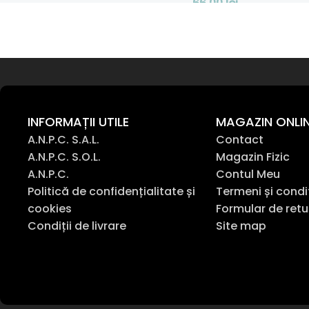
66,00
lei
Adaugă În Coș
Adaugă În Coș
INFORMAȚII UTILE
MAGAZIN ONLI
A.N.P.C. S.A.L.
Contact
A.N.P.C. S.O.L.
Magazin Fizic
A.N.P.C.
Contul Meu
Politică de confidențialitate și
Termeni și condi
cookies
Formular de retu
Condiții de livrare
Site map