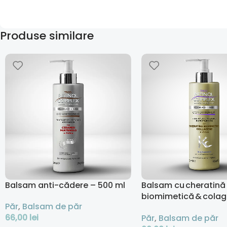
Produse similare
Balsam anti-cădere – 500 ml
Balsam cu cheratină
biomimetică & cola
Păr
,
Balsam de păr
regenerator - 500 ml
66,00
lei
Păr
,
Balsam de păr