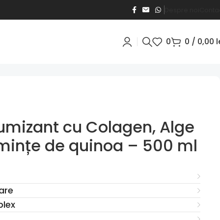
Despre noi
Conta
0
0
/
0,00
l
umizant cu Colagen, Alge
mințe de quinoa – 500 ml
are
plex