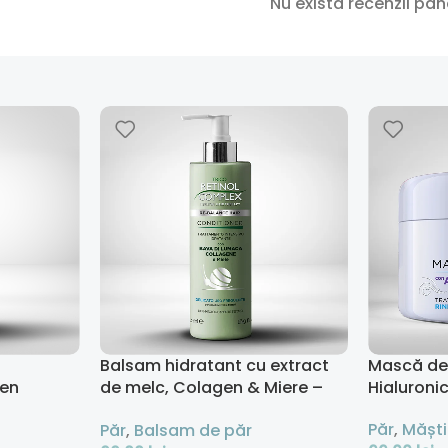
Nu există recenzii pâ
Balsam hidratant cu extract
Mască de 
gen
de melc, Colagen & Miere –
Hialuroni
500 ml
Păr
,
Măști
Păr
,
Balsam de păr