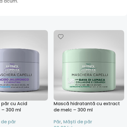
nă acum.
păr cu Acid
Mască hidratantă cu extract
c – 300 ml
de melc – 300 ml
 de păr
Păr
,
Măști de păr