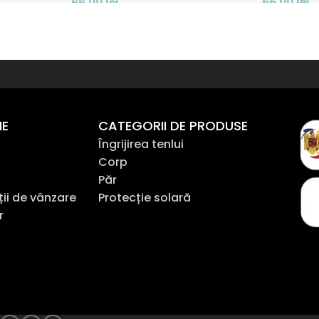
66,00
lei
66,00
lei
Adaugă În
Adaugă În Coș
NE
CATEGORII DE PRODUSE
Îngrijirea tenlui
Corp
Păr
ții de vânzare
Protecție solară
r