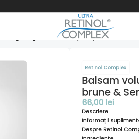
u Colagen, Alge brune & Semințe de quinoa – 500 ml
Retinol Complex
Balsam vol
brune & Se
66,00
lei
Descriere
Informații supliment
Despre Retinol Com
Ingrediente