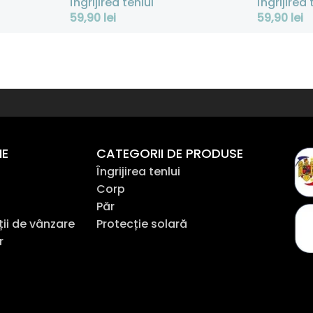
Îngrijirea tenlui
Îngrijirea 
59,90
lei
59,90
lei
Adaugă În Coș
Adaugă În
NE
CATEGORII DE PRODUSE
Îngrijirea tenlui
Corp
Păr
ții de vânzare
Protecție solară
r