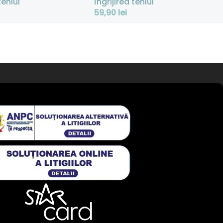
tenlui
Îngrijirea tenlui
59,90
lei
 Coș
Adaugă În Coș