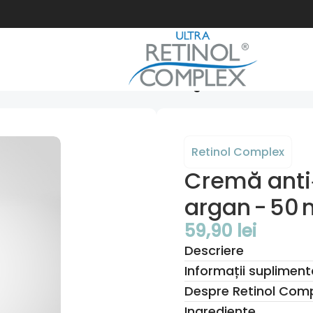
emă anti‑îmbătrânire cu ulei de argan - 50 ml
Retinol Complex
Cremă anti‑
argan - 50 
59,90
lei
Descriere
Informații supliment
Despre Retinol Com
Ingrediente