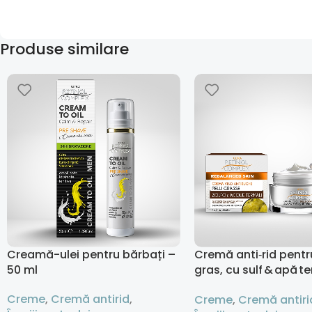
Produse similare
Creamă-ulei pentru bărbați –
Cremă anti‑rid pentr
50 ml
gras, cu sulf & apă t
50 ml
Creme
,
Cremă antirid
,
Creme
,
Cremă antiri