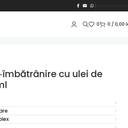
Despre noi
Conta
0
0
/
0,00
l
îmbătrânire cu ulei de
ml
are
plex