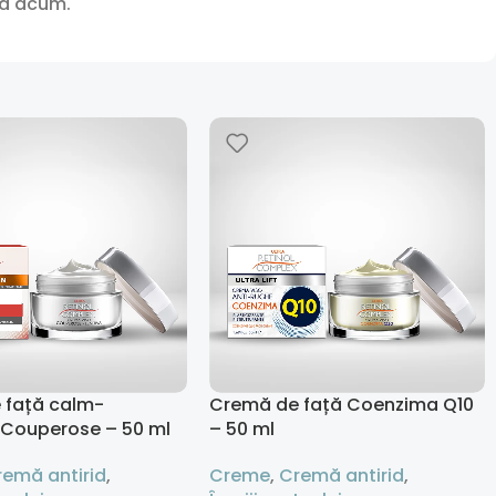
nă acum.
 față calm-
Cremă de față Coenzima Q10
 Couperose – 50 ml
– 50 ml
remă antirid
,
Creme
,
Cremă antirid
,