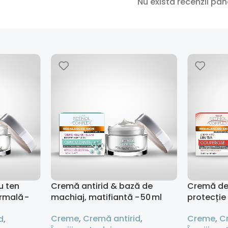
Nu există recenzii pâ
u ten
Cremă antirid & bază de
Cremă de
ermală -
machiaj, matifiantă - 50 ml
protecție
Creme
,
Cremă antirid
,
Creme
,
C
d
,