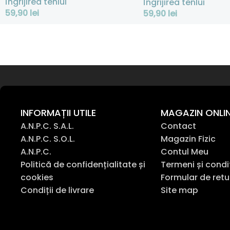
Îngrijirea tenlui
Îngrijirea tenlui
59,90
lei
59,90
lei
Adaugă În Coș
Adaugă În Coș
INFORMAȚII UTILE
MAGAZIN ONLI
A.N.P.C. S.A.L.
Contact
A.N.P.C. S.O.L.
Magazin Fizic
A.N.P.C.
Contul Meu
Politică de confidențialitate și
Termeni și condi
cookies
Formular de retu
Condiții de livrare
Site map