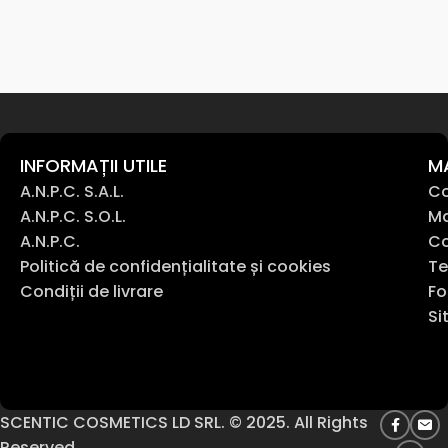
INFORMAȚII UTILE
M
A.N.P.C. S.A.L.
Co
A.N.P.C. S.O.L.
Ma
A.N.P.C.
Co
Politică de confidențialitate și cookies
Te
Condiții de livrare
Fo
Si
SCENTIC COSMETICS LD SRL. © 2025. All Rights
Reserved