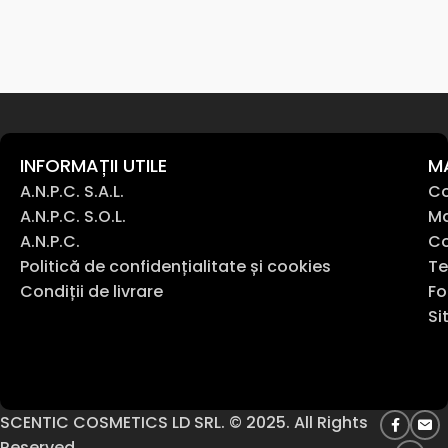
INFORMAȚII UTILE
M
A.N.P.C. S.A.L.
Co
A.N.P.C. S.O.L.
Ma
A.N.P.C.
Co
Politică de confidențialitate și cookies
Te
Condiții de livrare
Fo
Si
SCENTIC COSMETICS LD SRL. © 2025. All Rights
Reserved