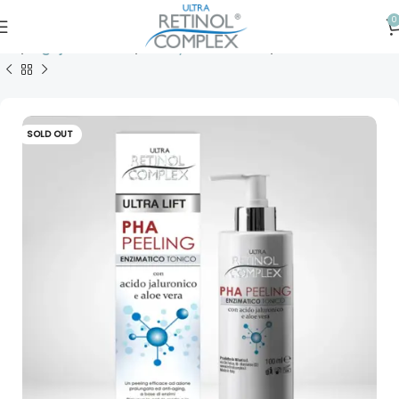
0
ină
Îngrijirea tenlui
Curățarea tenului
Scrub & Exfoliant
SOLD OUT