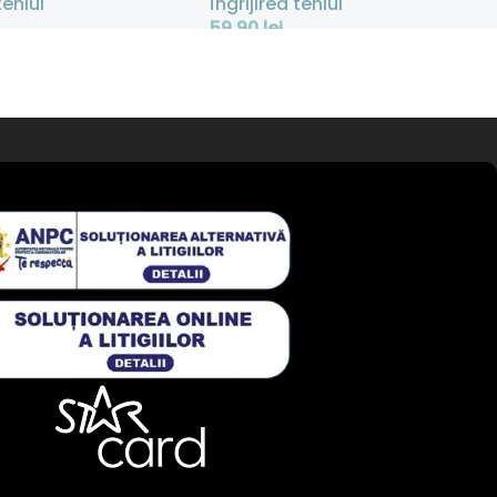
tenlui
Îngrijirea tenlui
59,90
lei
 Coș
Adaugă În Coș