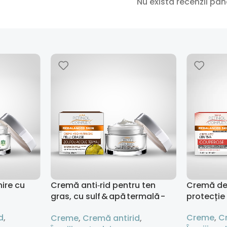
Nu există recenzii pâ
ire cu
Cremă anti‑rid pentru ten
Cremă de
gras, cu sulf & apă termală -
protecție
50 ml
d
,
Creme
,
C
Creme
,
Cremă antirid
,