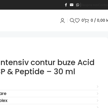
Despre noi
Conta
0
0
/
0,00
l
ml
ntensiv contur buze Acid
3P & Peptide – 30 ml
are
plex