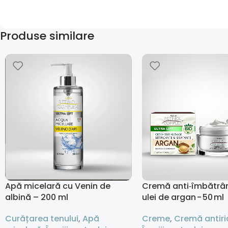
Produse similare
Apă micelară cu Venin de
Cremă anti‑îmbătrân
albină – 200 ml
ulei de argan - 50 ml
Curățarea tenului
,
Apă
Creme
,
Cremă antiri