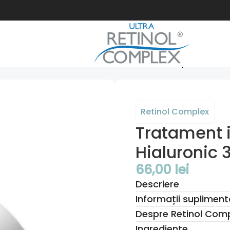
ntensiv contur buze Acid Hialuronic 3P & Peptide – 30 
Retinol Complex
Tratament i
Hialuronic 
66,00
lei
Descriere
Informații supliment
Despre Retinol Com
Ingrediente