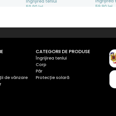
Îngrijirea 
Îngrijirea tenlui
59,90
lei
59,90
lei
Adaugă În
Adaugă În Coș
NE
CATEGORII DE PRODUSE
Îngrijirea tenlui
Corp
Păr
ții de vânzare
Protecție solară
r