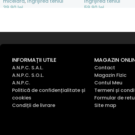
micelară
,
Îngrijirea tenlui
Îngrijirea tenlui
39,90
lei
59,90
lei
Adaugă În Coș
Adaugă În Coș
INFORMAȚII UTILE
MAGAZIN ONLI
A.N.P.C. S.A.L.
Contact
A.N.P.C. S.O.L.
Magazin Fizic
A.N.P.C.
Contul Meu
Politică de confidențialitate și
Termeni și condi
cookies
Formular de retu
Condiții de livrare
Site map