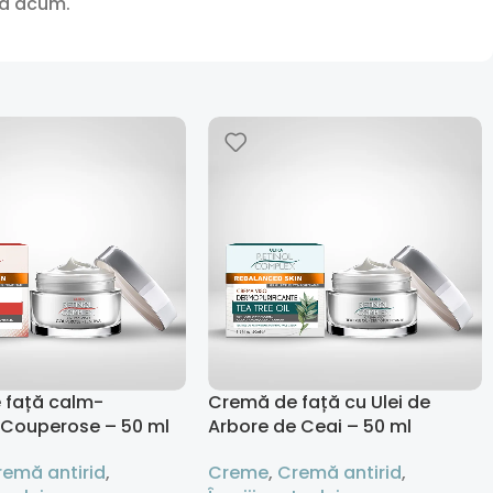
nă acum.
 față calm-
Cremă de față cu Ulei de
 Couperose – 50 ml
Arbore de Ceai – 50 ml
remă antirid
,
Creme
,
Cremă antirid
,