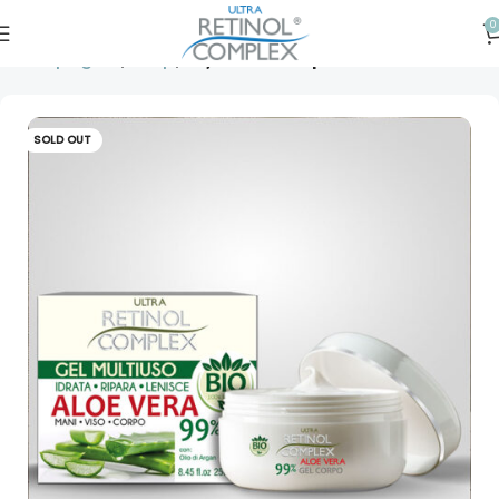
0
Prima pagină
Corp
Loțiune de corp
SOLD OUT