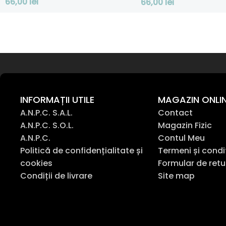
66,00
lei
66,00
lei
Adaugă În Coș
Adaugă În Coș
INFORMAȚII UTILE
MAGAZIN ONLI
A.N.P.C. S.A.L.
Contact
A.N.P.C. S.O.L.
Magazin Fizic
A.N.P.C.
Contul Meu
Politică de confidențialitate și
Termeni și condi
cookies
Formular de retu
Condiții de livrare
Site map