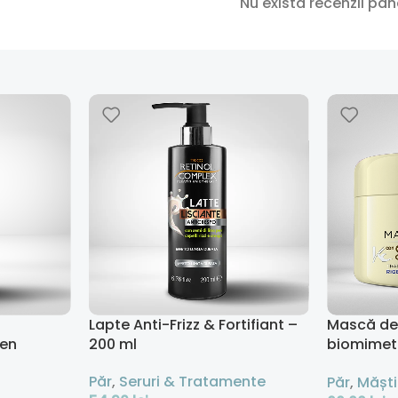
Nu există recenzii pâ
Lapte Anti-Frizz & Fortifiant –
Mască de 
gen
200 ml
biomimet
regenerat
Păr
,
Seruri & Tratamente
Păr
,
Măști