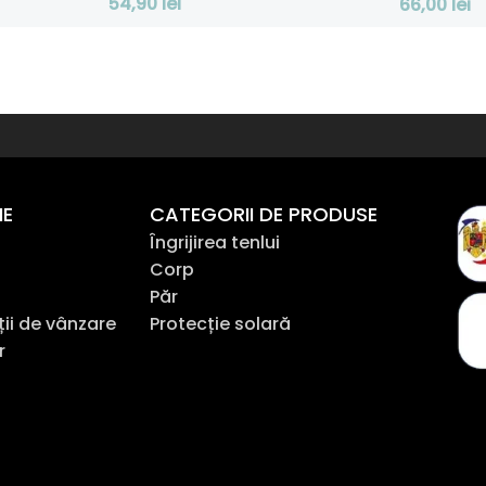
54,90
lei
66,00
lei
Adaugă În Coș
Adaugă În
NE
CATEGORII DE PRODUSE
Îngrijirea tenlui
Corp
Păr
ții de vânzare
Protecție solară
r