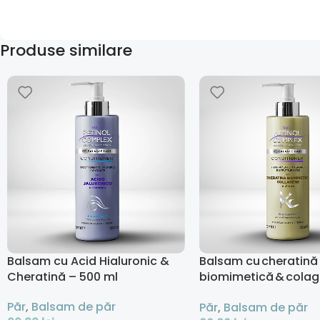
Produse similare
Balsam cu Acid Hialuronic &
Balsam cu cheratină
Cheratină – 500 ml
biomimetică & cola
regenerator - 500 ml
Păr
,
Balsam de păr
Păr
,
Balsam de păr