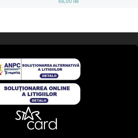
66,00
lei
 Coș
Adaugă În Coș