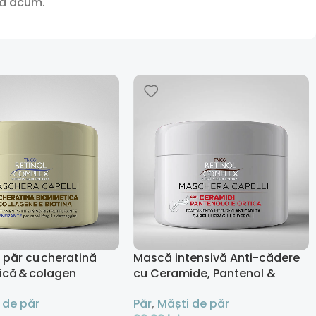
nă acum.
păr cu cheratină
Mască intensivă Anti-cădere
ică & colagen
cu Ceramide, Pantenol &
or - 300 ml
Urzică – 300 ml
 de păr
Păr
,
Măști de păr