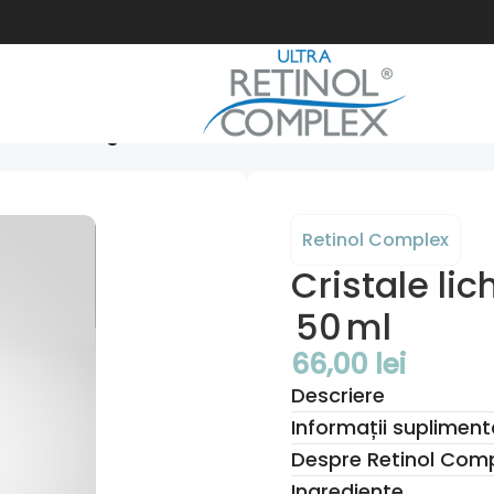
 cu ulei de argan - 50 ml
Retinol Complex
Cristale lic
50 ml
66,00
lei
Descriere
Informații supliment
Despre Retinol Com
Ingrediente